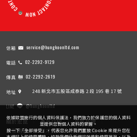
service@hungkoonltd.com
信箱
02-2292-9129
電話
02-2292-2619
傳真
248 新北市五股區成泰路 2 段 195 巷 17 號
地址
@hungkoonltd
LINE
依據歐盟施行的個人資料保護法，我們致力於保護您的個人資料
關於宏崑
產品介紹
品質認證
並提供您對個人資料的掌握。
最新消息
徵才資訊
聯絡我們
按一下「全部接受」，代表您允許我們置放 Cookie 來提升您在
本網站上的使用體驗、協助我們分析網站效能和使用狀況，以及